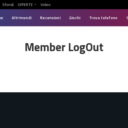
Sfondi
OFFERTE
Video
me
Altrimondi
Recensioni
Giochi
Trova telefono
Member LogOut