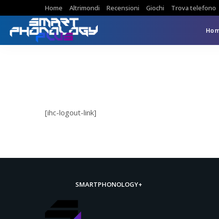
Home
Altrimondi
Recensioni
Giochi
Trova telefono
Ho
[ihc-logout-link]
SMARTPHONOLOGY+