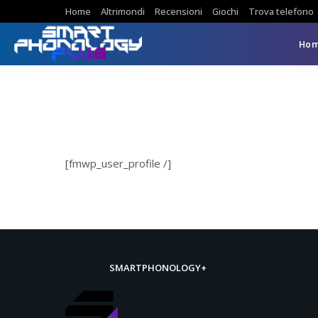
Home
Altrimondi
Recensioni
Giochi
Trova telefono
Ho
[fmwp_user_profile /]
SMARTPHONOLOGY+