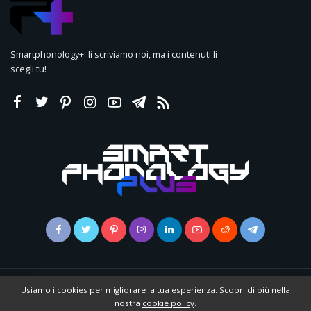
Smartphonology+: li scriviamo noi, ma i contenuti li
scegli tu!
© 2022 | Smartphonology | Powered by
RCNetwork
|
Cookie Policy
|
Usiamo i cookies per migliorare la tua esperienza. Scopri di più nella
Privacy Policy
|
Pubblicità
|
Collabora
nostra
cookie policy
.