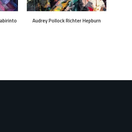
oad
Download
abirinto
Audrey Pollock Richter Hepburn