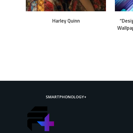
Download
Harley Quinn
“Desi
Wallpa
SMARTPHONOLOGY+