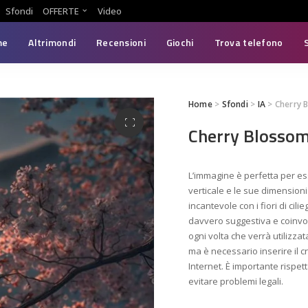
Sfondi
OFFERTE
Video
me
Altrimondi
Recensioni
Giochi
Trova telefono
Home
>
Sfondi
>
IA
> Cherry 
Cherry Blosso
L’immagine è perfetta per es
verticale e le sue dimension
incantevole con i fiori di ci
davvero suggestiva e coinvol
ogni volta che verrà utilizza
ma è necessario inserire il c
Internet. È importante rispett
evitare problemi legali.