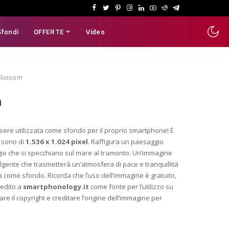
Sfondi
OFFERTE
Video
Blossom
m
sere utilizzata come sfondo per il proprio smartphone! È
i sono di
1.536 x 1.024 pixel
. Raffigura un paesaggio
liegio che si specchiano sul mare al tramonto. Un’immagine
gente che trasmetterà un’atmosfera di pace e tranquillità
ta come sfondo. Ricorda che l’uso dell’immagine è gratuito,
redito a
smartphonology.it
come fonte per l’utilizzo su
are il copyright e creditare l’origine dell’immagine per