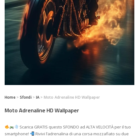
Home
>
Sfondi
>
IA
> Moto Adrenaline HD Wallpaper
Moto Adrenaline HD Wallpaper
Scarica GRATIS questo SFONDO ad ALTA VELOCITÀ per il tuo
smartphone!
Rivivi l’adrenalina di una corsa mozzafiato su due