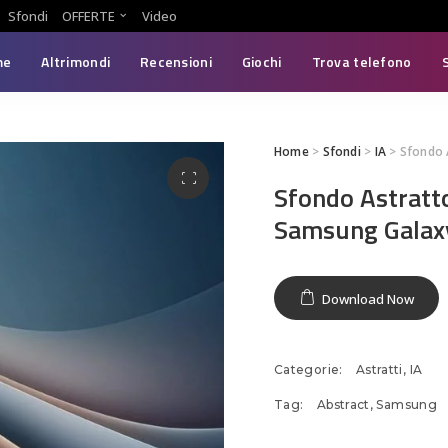
Sfondi
OFFERTE
Video
me
Altrimondi
Recensioni
Giochi
Trova telefono
Home
>
Sfondi
>
IA
> Sfondo 
Sfondo Astratt
Samsung Galax
Download Now
Categorie:
Astratti
,
IA
Tag:
Abstract
,
Samsung