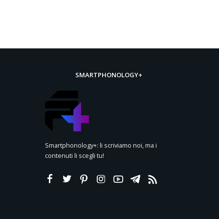
SMARTPHONOLOGY+
Smartphonology+: li scriviamo noi, ma i
contenuti li scegli tu!