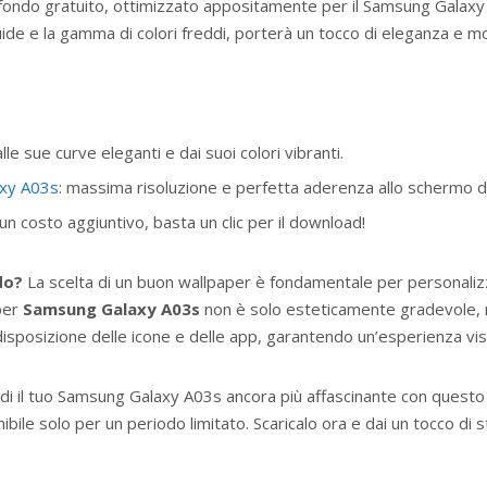
sfondo gratuito, ottimizzato appositamente per il Samsung Galax
luide e la gamma di colori freddi, porterà un tocco di eleganza e mo
lle sue curve eleganti e dai suoi colori vibranti.
xy A03s
: massima risoluzione e perfetta aderenza allo schermo de
 costo aggiuntivo, basta un clic per il download!
do?
La scelta di un buon wallpaper è fondamentale per personaliz
 per
Samsung Galaxy A03s
non è solo esteticamente gradevole, 
isposizione delle icone e delle app, garantendo un’esperienza vis
i il tuo Samsung Galaxy A03s ancora più affascinante con questo 
le solo per un periodo limitato. Scaricalo ora e dai un tocco di sti