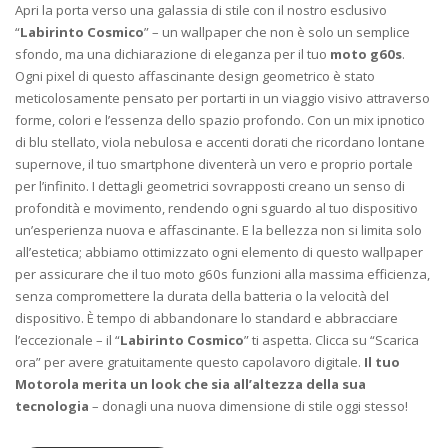
Apri la porta verso una galassia di stile con il nostro esclusivo
“
Labirinto Cosmico
” – un wallpaper che non è solo un semplice
sfondo, ma una dichiarazione di eleganza per il tuo
moto g60s
.
Ogni pixel di questo affascinante design geometrico è stato
meticolosamente pensato per portarti in un viaggio visivo attraverso
forme, colori e l’essenza dello spazio profondo. Con un mix ipnotico
di blu stellato, viola nebulosa e accenti dorati che ricordano lontane
supernove, il tuo smartphone diventerà un vero e proprio portale
per l’infinito. I dettagli geometrici sovrapposti creano un senso di
profondità e movimento, rendendo ogni sguardo al tuo dispositivo
un’esperienza nuova e affascinante. E la bellezza non si limita solo
all’estetica; abbiamo ottimizzato ogni elemento di questo wallpaper
per assicurare che il tuo moto g60s funzioni alla massima efficienza,
senza compromettere la durata della batteria o la velocità del
dispositivo. È tempo di abbandonare lo standard e abbracciare
l’eccezionale – il “
Labirinto Cosmico
” ti aspetta. Clicca su “Scarica
ora” per avere gratuitamente questo capolavoro digitale.
Il tuo
Motorola merita un look che sia all’altezza della sua
tecnologia
– donagli una nuova dimensione di stile oggi stesso!