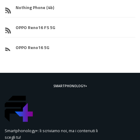
Nothing Phone (4b)
OPPO Reno16 FS 5G
OPPO Reno16 5G
SMARTPHONOLOGY+
Smartphonology+: li scriviamo noi, ma i contenuti li
scegli tu!