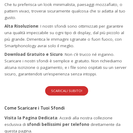
Che tu preferisca un look minimalista, paesaggi mozzafiato, o
pattern vivaci, troverai sicuramente qualcosa che si adatta al tuo
gusto.
Alta Risoluzione
: I nostri sfondi sono ottimizzati per garantire
una qualità impeccabile su ogni tipo di display, dal più piccolo al
più grande. Dimentica le immagini sgranate o fuori fuoco, con
Smartphonology avrai solo il meglio.
Download Gratuito e Sicuro
: Non c’è trucco né inganno.
Scaricare i nostri sfondi è semplice e gratuito. Non richiediamo
alcuna iscrizione o pagamento, e i file sono ospitati su un server
sicuro, garantendoti un’esperienza senza intoppi.
SCARICALI SUBITO!
Come Scaricare i Tuoi Sfondi
Visita la Pagina Dedicata
: Accedi alla nostra collezione
esclusiva di
sfondi bellissimi per telefono
direttamente
da
questa pagina
.