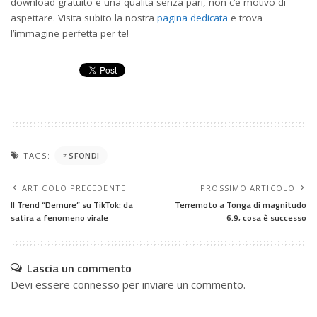
download gratuito e una qualità senza pari, non c’è motivo di
aspettare. Visita subito la nostra
pagina dedicata
e trova
l’immagine perfetta per te!
TAGS:
SFONDI
ARTICOLO PRECEDENTE
PROSSIMO ARTICOLO
Il Trend “Demure” su TikTok: da
Terremoto a Tonga di magnitudo
satira a fenomeno virale
6.9, cosa è successo
Lascia un commento
Devi essere
connesso
per inviare un commento.