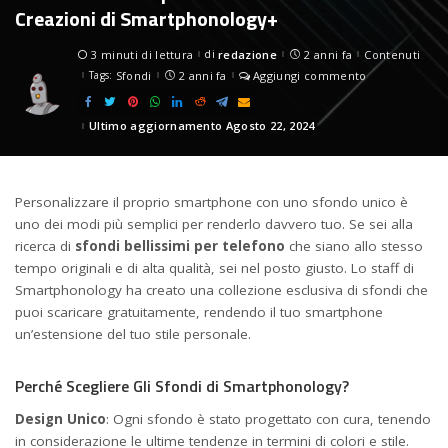
Creazioni di Smartphonology+
3 minuti di lettura
di
redazione
2 anni fa
Contenuti
Posted
by
Tags:
Sfondi
2 anni fa
Aggiungi commento
Ultimo aggiornamento Agosto 22, 2024
Personalizzare il proprio smartphone con uno sfondo unico è
uno dei modi più semplici per renderlo davvero tuo. Se sei alla
ricerca di
sfondi bellissimi per telefono
che siano allo stesso
tempo originali e di alta qualità, sei nel posto giusto. Lo staff di
Smartphonology ha creato una collezione esclusiva di sfondi che
puoi scaricare gratuitamente, rendendo il tuo smartphone
un’estensione del tuo stile personale.
Perché Scegliere Gli Sfondi di Smartphonology?
Design Unico
: Ogni sfondo è stato progettato con cura, tenendo
in considerazione le ultime tendenze in termini di colori e stile.